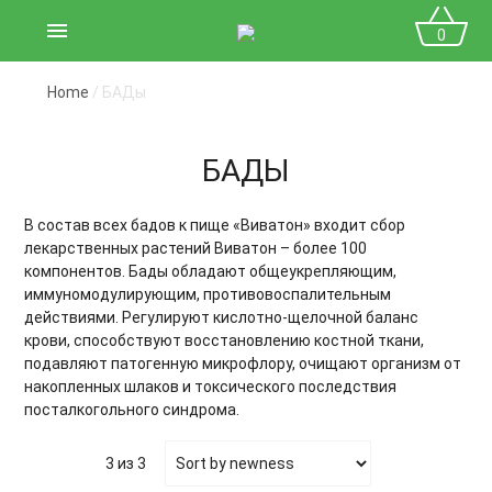
menu
0
Home
/ БАДы
БАДЫ
В состав всех бадов к пище «Виватон» входит сбор
лекарственных растений Виватон – более 100
компонентов. Бады обладают общеукрепляющим,
иммуномодулирующим, противовоспалительным
действиями. Регулируют кислотно-щелочной баланс
крови, способствуют восстановлению костной ткани,
подавляют патогенную микрофлору, очищают организм от
накопленных шлаков и токсического последствия
посталкогольного синдрома.
3 из 3